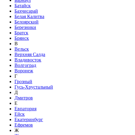
Барнаул
Батайск
Бахчисарай
Белая Калитва
Белоярский
Березники
Братск
Брянск
В
Вельск
Верхняя Салда
Владивосток
Волгоград
Воронеж
Г
Грозный
Гусь-Хрустальный
Д
Дмитров
Е
Евпатория
Ейск
Екатеринбург
Ефремов
Ж