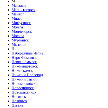
М
Магадан
Магнитогорск
Майкоп
Миасс
Минусинск
Можга
Мончегорск
Москва
Мурманск
Мытищи
Н
Набережные Челны
Наро-Фоминск
Невинномысск
Нижневартовск
Нижнекамск
Нижний Новгород
Нижний Тагил
Новомосковск
Новосибирск
Новошахтинск
Ногинск
Ноябрьск
Нягань