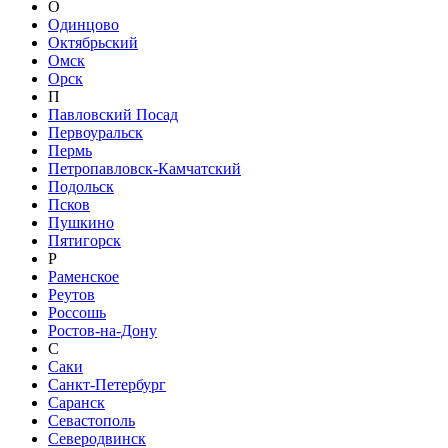
О
Одинцово
Октябрьский
Омск
Орск
П
Павловский Посад
Первоуральск
Пермь
Петропавловск-Камчатский
Подольск
Псков
Пушкино
Пятигорск
Р
Раменское
Реутов
Россошь
Ростов-на-Дону
С
Саки
Санкт-Петербург
Саранск
Севастополь
Северодвинск