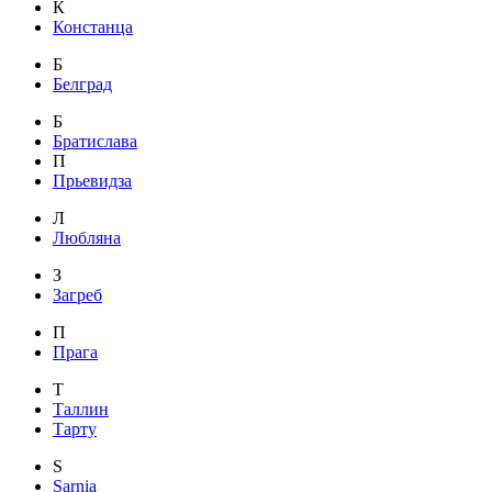
К
Констанца
Б
Белград
Б
Братислава
П
Прьевидза
Л
Любляна
З
Загреб
П
Прага
Т
Таллин
Тарту
S
Sarnia