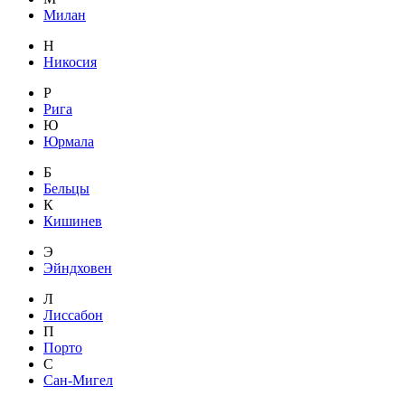
Милан
Н
Никосия
Р
Рига
Ю
Юрмала
Б
Бельцы
К
Кишинев
Э
Эйндховен
Л
Лиссабон
П
Порто
С
Сан-Мигел