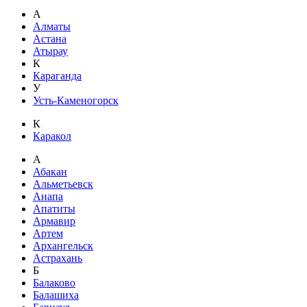
А
Алматы
Астана
Атырау
К
Караганда
У
Усть-Каменогорск
К
Каракол
А
Абакан
Альметьевск
Анапа
Апатиты
Армавир
Артем
Архангельск
Астрахань
Б
Балаково
Балашиха