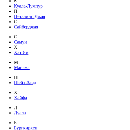
К
Куала-Лумпур
П
Петалинг-Джая
С
Сайберджая
С
Самуи
Х
Хат Яй
М
Манама
Ш
Шейх-Заид
Х
Хайфа
Д
Дуала
Б
Бургкирхен