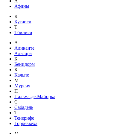
А
Афины
К
Кутаиси
Т
Тбилиси
А
Аликанте
Альсира
Б
Бенидорм
К
Кальпе
М
Мурсия
П
Пальма-де-Майорка
С
Сабадель
Т
Тенерифе
Торревьеха
М