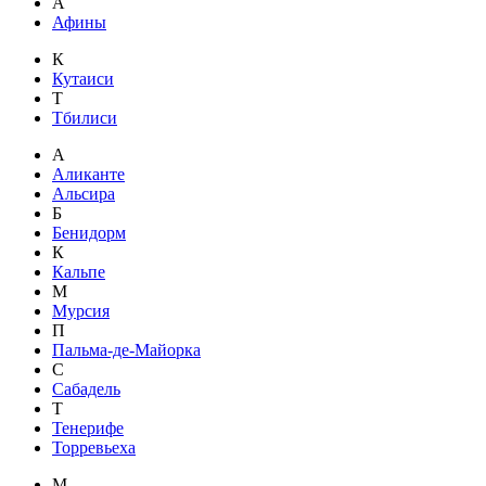
А
Афины
К
Кутаиси
Т
Тбилиси
А
Аликанте
Альсира
Б
Бенидорм
К
Кальпе
М
Мурсия
П
Пальма-де-Майорка
С
Сабадель
Т
Тенерифе
Торревьеха
М