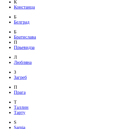
К
Констанца
Б
Белград
Б
Братислава
П
Прьевидза
Л
Любляна
З
Загреб
П
Прага
Т
Таллин
Тарту
S
Sarnia