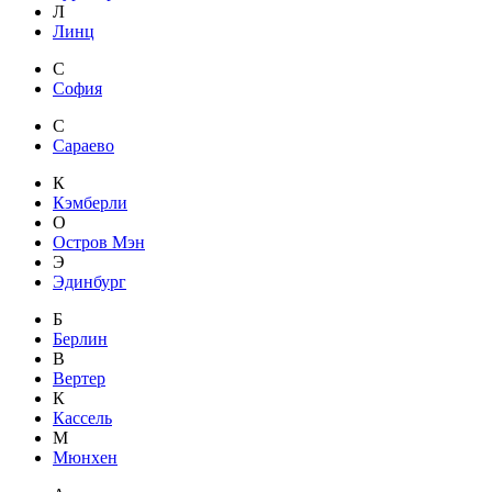
Л
Линц
С
София
С
Сараево
К
Кэмберли
О
Остров Мэн
Э
Эдинбург
Б
Берлин
В
Вертер
К
Кассель
М
Мюнхен