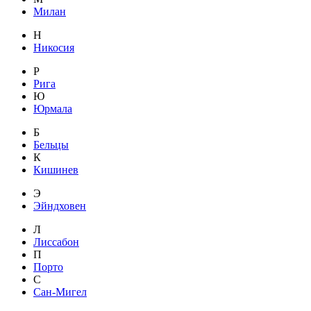
Милан
Н
Никосия
Р
Рига
Ю
Юрмала
Б
Бельцы
К
Кишинев
Э
Эйндховен
Л
Лиссабон
П
Порто
С
Сан-Мигел