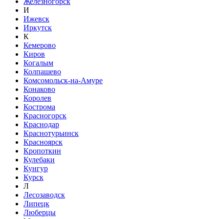
Железногорск
И
Ижевск
Иркутск
К
Кемерово
Киров
Когалым
Колпашево
Комсомольск-на-Амуре
Конаково
Королев
Кострома
Красногорск
Краснодар
Краснотурьинск
Красноярск
Кропоткин
Кулебаки
Кунгур
Курск
Л
Лесозаводск
Липецк
Люберцы