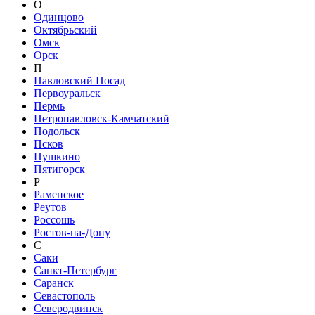
О
Одинцово
Октябрьский
Омск
Орск
П
Павловский Посад
Первоуральск
Пермь
Петропавловск-Камчатский
Подольск
Псков
Пушкино
Пятигорск
Р
Раменское
Реутов
Россошь
Ростов-на-Дону
С
Саки
Санкт-Петербург
Саранск
Севастополь
Северодвинск