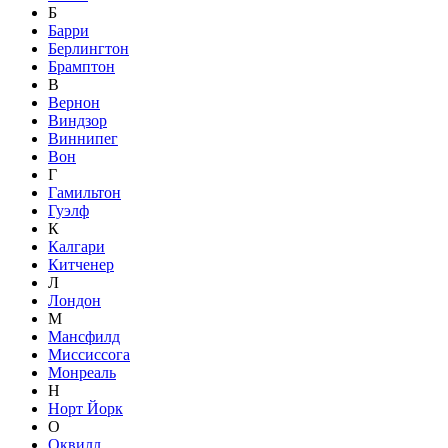
Б
Барри
Берлингтон
Брамптон
В
Вернон
Виндзор
Виннипег
Вон
Г
Гамильтон
Гуэлф
К
Калгари
Китченер
Л
Лондон
М
Мансфилд
Миссиссога
Монреаль
Н
Норт Йорк
О
Оквилл