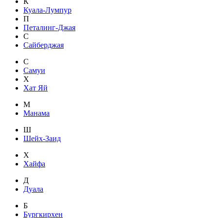
К
Куала-Лумпур
П
Петалинг-Джая
С
Сайберджая
С
Самуи
Х
Хат Яй
М
Манама
Ш
Шейх-Заид
Х
Хайфа
Д
Дуала
Б
Бургкирхен