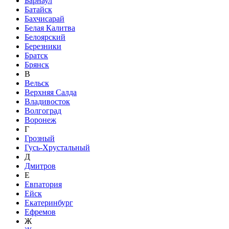
Барнаул
Батайск
Бахчисарай
Белая Калитва
Белоярский
Березники
Братск
Брянск
В
Вельск
Верхняя Салда
Владивосток
Волгоград
Воронеж
Г
Грозный
Гусь-Хрустальный
Д
Дмитров
Е
Евпатория
Ейск
Екатеринбург
Ефремов
Ж