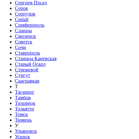
Сергиев Посад
Серов
Серпухов
Сибай
Симферополь
Сланцы
Смоленск
Советск
Сочи
Ставрополь
Станица Каневская
Старый Оскол
Стрежевой
Сургут
Сыктывкар
Т
Таганрог
Тамбов
Тихорецк
Тольятти
Томск
Тюмень
У
Ульяновск
Усинск