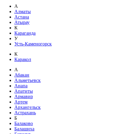
А
Алматы
Астана
Атырау
К
Караганда
У
Усть-Каменогорск
К
Каракол
А
Абакан
Альметьевск
Анапа
Апатиты
Армавир
Артем
Архангельск
Астрахань
Б
Балаково
Балашиха