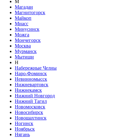
М
Магадан
Магнитогорск
Майкоп
Миасс
Минусинск
Можга
Мончегорск
Москва
Мурманск
Мытищи
Н
Набережные Челны
Наро-Фоминск
Невинномысск
Нижневартовск
Нижнекамск
Нижний Новгород
Нижний Тагил
Новомосковск
Новосибирск
Новошахтинск
Ногинск
Ноябрьск
Нягань